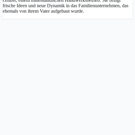
GmbH, einem mittelständischen Handwerksbetrieb. Sie bringt
frische Ideen und neue Dynamik in das Familienunternehmen, das
ehemals von ihrem Vater aufgebaut wurde.
Beschreibung der Podcast-Folge
In dieser Podcast-Folge spricht Vanessa Daun mit Paulina Bruch -
Pauli, einer jungen Unternehmerin über den Generationenwechsel
im Familienunternehmen, die besonderen Herausforderungen als
Frau in einer männerdominierten Branche und den Weg von der
ersten Idee bis zur Übernahme der Geschäftsführung. Offen und
authentisch geht es um persönliche Entwicklung, Verantwortung,
die Bedeutung von Teamkultur im Mittelstand und die Suche nach
weiblichen Vorbildern in der Nachfolge. Inspirierende Einblicke für
alle, die sich für Generationswechsel und Unternehmertum